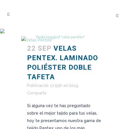
VELA PENTEX TAG
Home
>
Posts tagged "vela pentex"
22 SEP
VELAS
PENTEX. LAMINADO
POLIÉSTER DOBLE
TAFETA
Publicacdo 12:59h
en
blog
Compartir
Si alguna vez te has preguntado
sobre el mejor tejido para tus velas,
hoy te presentamos nuestra gama de
tejido Pentex; uno de los más