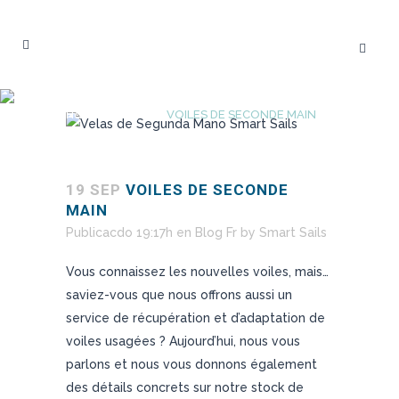
VOILES DE SECONDE MAIN
Home
>
Blog Fr
>
VOILES DE SECONDE MAIN
19 SEP
VOILES DE SECONDE
MAIN
Publicacdo 19:17h
en
Blog Fr
by
Smart Sails
Vous connaissez les nouvelles voiles, mais…
saviez-vous que nous offrons aussi un
service de récupération et d’adaptation de
voiles usagées ? Aujourd’hui, nous vous
parlons et nous vous donnons également
des détails concrets sur notre stock de