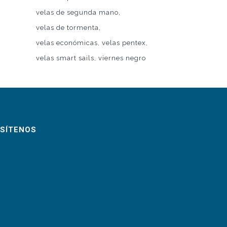
velas de segunda mano
velas de tormenta
velas económicas
velas pentex
velas smart sails
viernes negro
ISÍTENOS