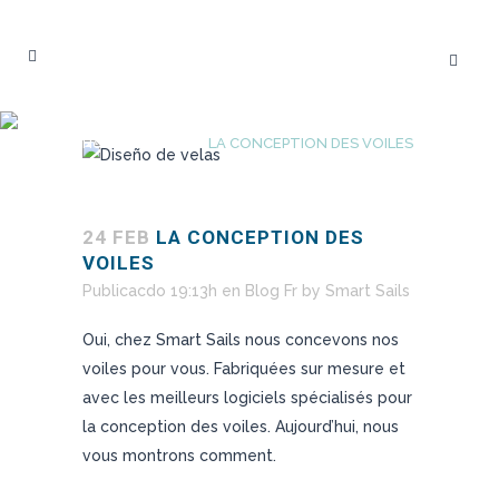
LA CONCEPTION DES VOILES
Home
>
Blog Fr
>
LA CONCEPTION DES VOILES
24 FEB
LA CONCEPTION DES
VOILES
Publicacdo 19:13h
en
Blog Fr
by
Smart Sails
Oui, chez Smart Sails nous concevons nos
voiles pour vous. Fabriquées sur mesure et
avec les meilleurs logiciels spécialisés pour
la conception des voiles. Aujourd’hui, nous
vous montrons comment.