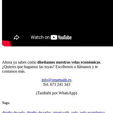
Ahora ya sabes como
diseñamos nuestras velas económicas
.
¿Quieres que hagamos las tuyas? Escríbenos o llámanos y te
contamos más.
info@smartsails.es
Tel. 673 241 343
(También por WhatsApp)
Tags:
diseño de vela
,
diseño de velas
,
smart sails
,
vela
,
vela económica
,