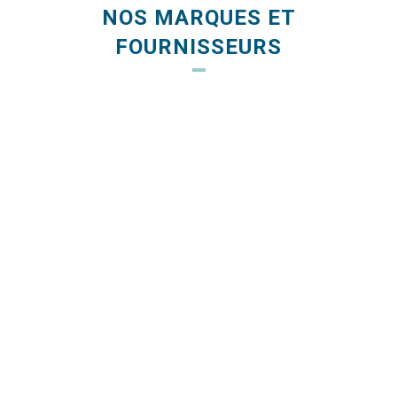
NOS MARQUES ET
FOURNISSEURS
Le saviez-vous ? Toutes les voiles
SMART SAILS sont fabriquées en